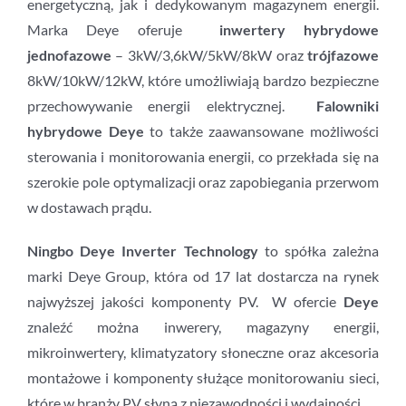
energetyczną, jak i dedykowanym magazynem energii.
Marka Deye oferuje
inwertery hybrydowe
jednofazowe
– 3kW/3,6kW/5kW/8kW oraz
trójfazowe
8kW/10kW/12kW, które umożliwiają bardzo bezpieczne
przechowywanie energii elektrycznej.
Falowniki
hybrydowe Deye
to także zaawansowane możliwości
sterowania i monitorowania energii, co przekłada się na
szerokie pole optymalizacji oraz zapobiegania przerwom
w dostawach prądu.
Ningbo Deye Inverter
Technology
to spółka zależna
marki Deye Group, która od 17 lat dostarcza na rynek
najwyższej jakości komponenty PV. W ofercie
Deye
znaleźć można inwerery, magazyny energii,
mikroinwertery, klimatyzatory słoneczne oraz akcesoria
montażowe i komponenty służące monitorowaniu sieci,
które w branży PV słyną z niezawodności i wydajności.